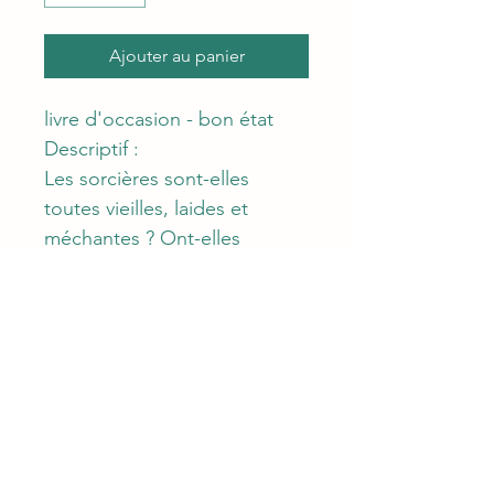
Ajouter au panier
livre d'occasion - bon état
Descriptif :
Les sorcières sont-elles 
toutes vieilles, laides et 
méchantes ? Ont-elles 
vraiment besoin d'un balai 
pour s'envoler vers le sabbat 
? Portent-elles une " marque 
du diable " sur une partie 
secrète de leur corps ? Telles 
sont quelques-unes des 
nombreuses questions 
auxquelles répond Le Petit 